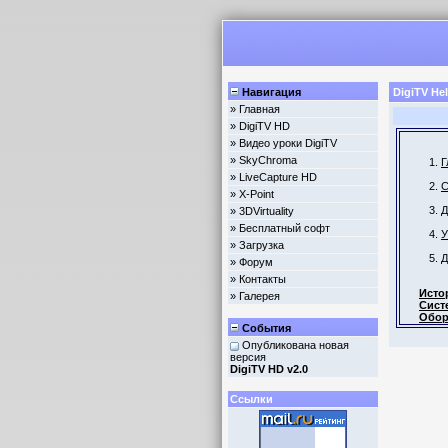
Навигация
DigiTV He
» Главная
» DigiTV HD
» Видео уроки DigiTV
» SkyChroma
Г
» LiveCapture HD
С
» X-Point
Д
» 3DVirtuality
» Бесплатный софт
У
» Загрузка
Д
» Форум
» Контакты
Исто
» Галерея
Сист
Обор
События
Опубликована новая
версия
DigiTV HD v2.0
Ссылки