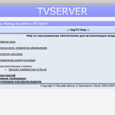
lp. Помощь по работе с ПО DigiTV.
.:: DigiTV Help ::.
Help по программному обеспечению для автоматизации вещан
лавное окно
.
писок всех элементов оформления
.
етектор логотипа
правление коммутаторами
ополнительные утилиты.
Экспорт плейлистов из Excel
рия версий
емные требования
удование для ввода-вывода
Copyright © Skuridin Alexey & Samodurov Denis 2004-2007