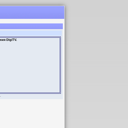
ия DigiTV.
.