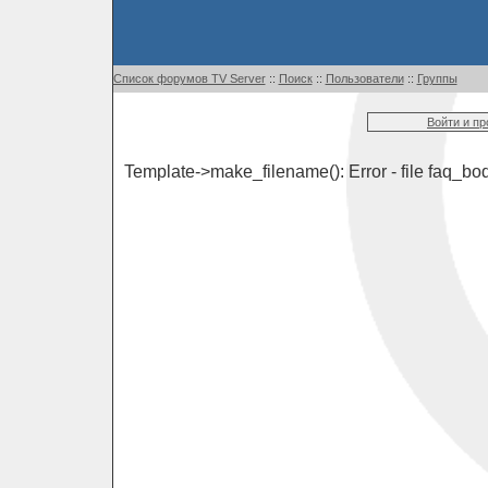
Список форумов TV Server
::
Поиск
::
Пользователи
::
Группы
Войти и п
Template->make_filename(): Error - file faq_bod