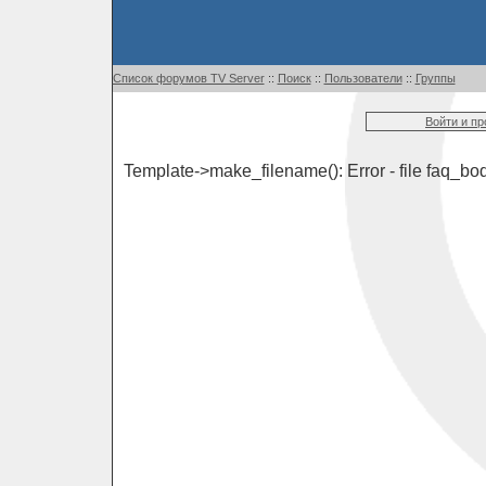
Список форумов TV Server
::
Поиск
::
Пользователи
::
Группы
Войти и п
Template->make_filename(): Error - file faq_bod