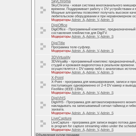
SkyChroma
SkyChroma - новая система многоканального микшир
времени. Поддерживает работу с DV устройствами и
Мощные алгоритмы позволяют получать высокое каче
любительском оборудовании и при неравномерном о
Модераторы
Admin_A
,
Admin_V
,
Admin_S
DigiOffice
DigiOffice - Программный комплекс, предназначенный
составления плейлистов для DigiTV.
Модераторы
Admin_A
,
Admin_V
,
Admin_S
DigiTitle
Программа теле-суфлер.
Модераторы
Admin_A
,
Admin_V
,
Admin_S
3DVirtuality
3DVirtuality - программный комплекс предназначеный
студий и хромакея видеопотока в реальном времени.
осуществлятся с DV камер либо с аналоговых источни
Модераторы
Admin_A
,
Admin_V
,
Admin_S
X-Point
X-Point - программа для микширрования, записи и п
поступающих одновременно от 2-4 DV камер и вывода
FireWire (IEEE-1394).
Модераторы
Admin_A
,
Admin_V
,
Admin_S
DigiVHS
DigiVHS - Программа для автоматизированного монит
накладывать на записываемый сигнал таймкод и гибк
захвата.
Модераторы
Admin_A
,
Admin_V
,
Admin_S
LiveCapture
LiveCapture - программа для записи видео потока дан
is program for capture streaming video under the schedul
Модераторы
Admin_A
,
Admin_V
,
Admin_S
Объявления купли-продажи