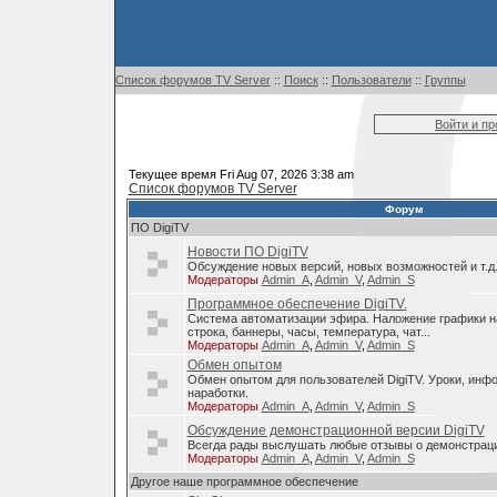
Список форумов TV Server
::
Поиск
::
Пользователи
::
Группы
Войти и п
Текущее время Fri Aug 07, 2026 3:38 am
Список форумов TV Server
Форум
ПО DigiTV
Новости ПО DigiTV
Обсуждение новых версий, новых возможностей и т.д
Модераторы
Admin_A
,
Admin_V
,
Admin_S
Программное обеспечение DigiTV.
Система автоматизации эфира. Наложение графики н
строка, баннеры, часы, температура, чат...
Модераторы
Admin_A
,
Admin_V
,
Admin_S
Обмен опытом
Обмен опытом для пользователей DigiTV. Уроки, инф
наработки.
Модераторы
Admin_A
,
Admin_V
,
Admin_S
Обсуждение демонстрационной версии DigiTV
Всегда рады выслушать любые отзывы о демонстраци
Модераторы
Admin_A
,
Admin_V
,
Admin_S
Другое наше программное обеспечение