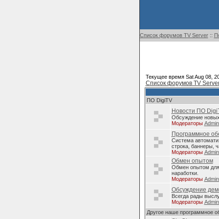
Список форумов TV Server
::
П
Текущее время Sat Aug 08, 2
Список форумов TV Serve
ПО DigiTV
Новости ПО Digi
Обсуждение новых 
Модераторы
Admi
Программное обе
Система автомати
строка, баннеры, ч
Модераторы
Admi
Обмен опытом
Обмен опытом для 
наработки.
Модераторы
Admi
Обсуждение дем
Всегда рады высл
Модераторы
Admi
Другое наше программное о