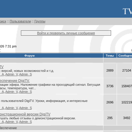
оиск
::
Пользователи
::
Группы
Войти и проверить личные сообщения
026 7:31 pm
r
Форум
Темы
Сообщен
TV
2889
27104
версий, новых возможностей и т.д.
n_A
,
Admin_V
,
Admin_S
спечение DigiTV.
зации эфира. Наложение графики на проходящий сигнал. Бегущая
3736
158407
асы, температура, чат...
n_A
,
Admin_V
,
Admin_S
пользователей DigiTV. Уроки, информация, и интересные
2696
102219
n_A
,
Admin_V
,
Admin_S
онстрационной версии DigiTV
295
3492
ушать любые отзывы о демонстрационной версии.
n_A
,
Admin_V
,
Admin_S
беспечение