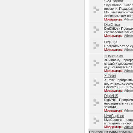
SkyChroma
SkyChroma - нова
времени. Поддерж
Мощные алгоритмы
любительском обо
Модераторы
Admi
DigiOffice
DigiOffice - Прог
составления плейл
Модераторы
Admi
DigiTitle
Программа теле-с
Модераторы
Admi
3DVirtuality
3DVirtuality - пр
студий и хромакея
осуществлятся с D
Модераторы
Admi
X-Point
X-Point - програм
поступающих однов
FireWire (IEEE-1394
Модераторы
Admi
DigiVHS
DigiVHS - Програм
накладывать на за
захвата.
Модераторы
Admi
LiveCapture
LiveCapture - про
is program for capt
Модераторы
Admi
Объявления купли-продажи