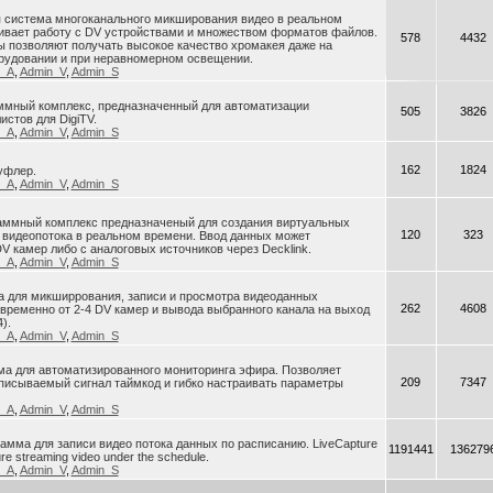
я система многоканального микширования видео в реальном
ивает работу с DV устройствами и множеством форматов файлов.
578
4432
 позволяют получать высокое качество хромакея даже на
рудовании и при неравномерном освещении.
n_A
,
Admin_V
,
Admin_S
раммный комплекс, предназначенный для автоматизации
505
3826
истов для DigiTV.
n_A
,
Admin_V
,
Admin_S
162
1824
уфлер.
n_A
,
Admin_V
,
Admin_S
ограммный комплекс предназначеный для создания виртуальных
120
323
 видеопотока в реальном времени. Ввод данных может
V камер либо с аналоговых источников через Decklink.
n_A
,
Admin_V
,
Admin_S
ма для микширрования, записи и просмотра видеоданных
262
4608
ременно от 2-4 DV камер и вывода выбранного канала на выход
).
n_A
,
Admin_V
,
Admin_S
ма для автоматизированного мониторинга эфира. Позволяет
209
7347
писываемый сигнал таймкод и гибко настраивать параметры
n_A
,
Admin_V
,
Admin_S
грамма для записи видео потока данных по расписанию. LiveCapture
1191441
136279
ure streaming video under the schedule.
n_A
,
Admin_V
,
Admin_S