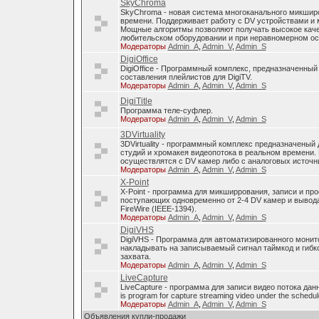
SkyChroma
SkyChroma - новая система многоканального микшир
времени. Поддерживает работу с DV устройствами и
Мощные алгоритмы позволяют получать высокое каче
любительском оборудовании и при неравномерном о
Модераторы
Admin_A
,
Admin_V
,
Admin_S
DigiOffice
DigiOffice - Программный комплекс, предназначенный
составления плейлистов для DigiTV.
Модераторы
Admin_A
,
Admin_V
,
Admin_S
DigiTitle
Программа теле-суфлер.
Модераторы
Admin_A
,
Admin_V
,
Admin_S
3DVirtuality
3DVirtuality - программный комплекс предназначеный
студий и хромакея видеопотока в реальном времени.
осуществлятся с DV камер либо с аналоговых источни
Модераторы
Admin_A
,
Admin_V
,
Admin_S
X-Point
X-Point - программа для микширрования, записи и п
поступающих одновременно от 2-4 DV камер и вывода
FireWire (IEEE-1394).
Модераторы
Admin_A
,
Admin_V
,
Admin_S
DigiVHS
DigiVHS - Программа для автоматизированного монит
накладывать на записываемый сигнал таймкод и гибк
захвата.
Модераторы
Admin_A
,
Admin_V
,
Admin_S
LiveCapture
LiveCapture - программа для записи видео потока дан
is program for capture streaming video under the schedul
Модераторы
Admin_A
,
Admin_V
,
Admin_S
Объявления купли-продажи