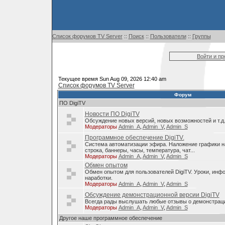
Список форумов TV Server
::
Поиск
::
Пользователи
::
Группы
Войти и п
Текущее время Sun Aug 09, 2026 12:40 am
Список форумов TV Server
Форум
ПО DigiTV
Новости ПО DigiTV
Обсуждение новых версий, новых возможностей и т.д
Модераторы
Admin_A
,
Admin_V
,
Admin_S
Программное обеспечение DigiTV.
Система автоматизации эфира. Наложение графики н
строка, баннеры, часы, температура, чат...
Модераторы
Admin_A
,
Admin_V
,
Admin_S
Обмен опытом
Обмен опытом для пользователей DigiTV. Уроки, инф
наработки.
Модераторы
Admin_A
,
Admin_V
,
Admin_S
Обсуждение демонстрационной версии DigiTV
Всегда рады выслушать любые отзывы о демонстраци
Модераторы
Admin_A
,
Admin_V
,
Admin_S
Другое наше программное обеспечение