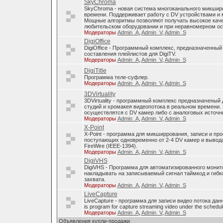
SkyChroma
SkyChroma - новая система многоканального микшир
времени. Поддерживает работу с DV устройствами и
Мощные алгоритмы позволяют получать высокое каче
любительском оборудовании и при неравномерном о
Модераторы
Admin_A
,
Admin_V
,
Admin_S
DigiOffice
DigiOffice - Программный комплекс, предназначенный
составления плейлистов для DigiTV.
Модераторы
Admin_A
,
Admin_V
,
Admin_S
DigiTitle
Программа теле-суфлер.
Модераторы
Admin_A
,
Admin_V
,
Admin_S
3DVirtuality
3DVirtuality - программный комплекс предназначеный
студий и хромакея видеопотока в реальном времени.
осуществлятся с DV камер либо с аналоговых источни
Модераторы
Admin_A
,
Admin_V
,
Admin_S
X-Point
X-Point - программа для микширрования, записи и п
поступающих одновременно от 2-4 DV камер и вывода
FireWire (IEEE-1394).
Модераторы
Admin_A
,
Admin_V
,
Admin_S
DigiVHS
DigiVHS - Программа для автоматизированного монит
накладывать на записываемый сигнал таймкод и гибк
захвата.
Модераторы
Admin_A
,
Admin_V
,
Admin_S
LiveCapture
LiveCapture - программа для записи видео потока дан
is program for capture streaming video under the schedul
Модераторы
Admin_A
,
Admin_V
,
Admin_S
Объявления купли-продажи