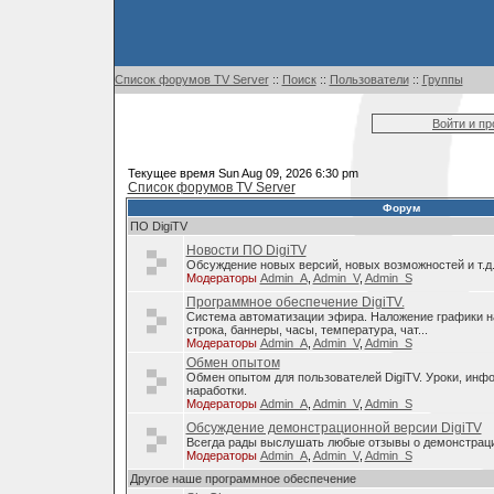
Список форумов TV Server
::
Поиск
::
Пользователи
::
Группы
Войти и п
Текущее время Sun Aug 09, 2026 6:30 pm
Список форумов TV Server
Форум
ПО DigiTV
Новости ПО DigiTV
Обсуждение новых версий, новых возможностей и т.д
Модераторы
Admin_A
,
Admin_V
,
Admin_S
Программное обеспечение DigiTV.
Система автоматизации эфира. Наложение графики н
строка, баннеры, часы, температура, чат...
Модераторы
Admin_A
,
Admin_V
,
Admin_S
Обмен опытом
Обмен опытом для пользователей DigiTV. Уроки, инф
наработки.
Модераторы
Admin_A
,
Admin_V
,
Admin_S
Обсуждение демонстрационной версии DigiTV
Всегда рады выслушать любые отзывы о демонстраци
Модераторы
Admin_A
,
Admin_V
,
Admin_S
Другое наше программное обеспечение