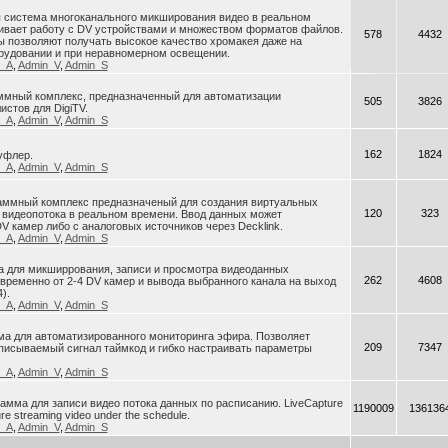
я система многоканального микширования видео в реальном
ивает работу с DV устройствами и множеством форматов файлов.
578
4432
 позволяют получать высокое качество хромакея даже на
рудовании и при неравномерном освещении.
n_A
,
Admin_V
,
Admin_S
раммный комплекс, предназначенный для автоматизации
505
3826
истов для DigiTV.
n_A
,
Admin_V
,
Admin_S
162
1824
уфлер.
n_A
,
Admin_V
,
Admin_S
ограммный комплекс предназначеный для создания виртуальных
120
323
 видеопотока в реальном времени. Ввод данных может
V камер либо с аналоговых источников через Decklink.
n_A
,
Admin_V
,
Admin_S
ма для микширрования, записи и просмотра видеоданных
262
4608
ременно от 2-4 DV камер и вывода выбранного канала на выход
).
n_A
,
Admin_V
,
Admin_S
ма для автоматизированного мониторинга эфира. Позволяет
209
7347
писываемый сигнал таймкод и гибко настраивать параметры
n_A
,
Admin_V
,
Admin_S
грамма для записи видео потока данных по расписанию. LiveCapture
1190009
136136
ure streaming video under the schedule.
n_A
,
Admin_V
,
Admin_S