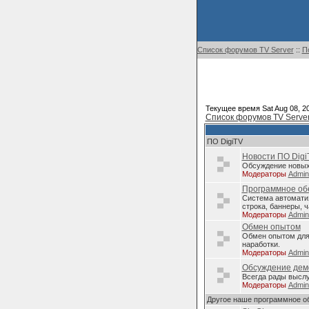
Список форумов TV Server
::
П
Текущее время Sat Aug 08, 2
Список форумов TV Serve
ПО DigiTV
Новости ПО Digi
Обсуждение новых 
Модераторы
Admi
Программное обе
Система автомати
строка, баннеры, ч
Модераторы
Admi
Обмен опытом
Обмен опытом для 
наработки.
Модераторы
Admi
Обсуждение дем
Всегда рады высл
Модераторы
Admi
Другое наше программное о