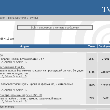
оиск
::
Пользователи
::
Группы
Войти и проверить личные сообщения
026 4:19 am
r
Форум
Темы
Сообщен
TV
2887
27101
версий, новых возможностей и т.д.
n_A
,
Admin_V
,
Admin_S
спечение DigiTV.
зации эфира. Наложение графики на проходящий сигнал. Бегущая
3736
158407
асы, температура, чат...
n_A
,
Admin_V
,
Admin_S
пользователей DigiTV. Уроки, информация, и интересные
2695
102217
n_A
,
Admin_V
,
Admin_S
онстрационной версии DigiTV
295
3492
ушать любые отзывы о демонстрационной версии.
n_A
,
Admin_V
,
Admin_S
беспечение