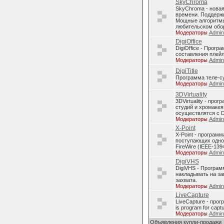
SkyChroma
SkyChroma - нова
времени. Поддерж
Мощные алгоритмы
любительском обо
Модераторы
Admi
DigiOffice
DigiOffice - Прог
составления плейл
Модераторы
Admi
DigiTitle
Программа теле-с
Модераторы
Admi
3DVirtuality
3DVirtuality - пр
студий и хромакея
осуществлятся с D
Модераторы
Admi
X-Point
X-Point - програм
поступающих однов
FireWire (IEEE-1394
Модераторы
Admi
DigiVHS
DigiVHS - Програм
накладывать на за
захвата.
Модераторы
Admi
LiveCapture
LiveCapture - про
is program for capt
Модераторы
Admi
Объявления купли-продажи