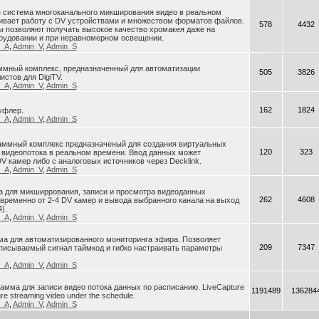
я система многоканального микширования видео в реальном
ивает работу с DV устройствами и множеством форматов файлов.
578
4432
 позволяют получать высокое качество хромакея даже на
рудовании и при неравномерном освещении.
n_A
,
Admin_V
,
Admin_S
раммный комплекс, предназначенный для автоматизации
505
3826
истов для DigiTV.
n_A
,
Admin_V
,
Admin_S
162
1824
уфлер.
n_A
,
Admin_V
,
Admin_S
ограммный комплекс предназначеный для создания виртуальных
120
323
 видеопотока в реальном времени. Ввод данных может
V камер либо с аналоговых источников через Decklink.
n_A
,
Admin_V
,
Admin_S
ма для микширрования, записи и просмотра видеоданных
262
4608
ременно от 2-4 DV камер и вывода выбранного канала на выход
).
n_A
,
Admin_V
,
Admin_S
ма для автоматизированного мониторинга эфира. Позволяет
209
7347
писываемый сигнал таймкод и гибко настраивать параметры
n_A
,
Admin_V
,
Admin_S
грамма для записи видео потока данных по расписанию. LiveCapture
1191489
136284
ure streaming video under the schedule.
n_A
,
Admin_V
,
Admin_S