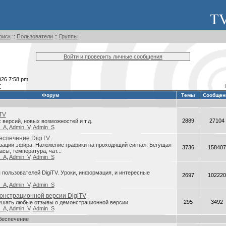
оиск
::
Пользователи
::
Группы
Войти и проверить личные сообщения
026 7:58 pm
r
Форум
Темы
Сообщен
TV
2889
27104
версий, новых возможностей и т.д.
n_A
,
Admin_V
,
Admin_S
спечение DigiTV.
зации эфира. Наложение графики на проходящий сигнал. Бегущая
3736
158407
асы, температура, чат...
n_A
,
Admin_V
,
Admin_S
пользователей DigiTV. Уроки, информация, и интересные
2697
102220
n_A
,
Admin_V
,
Admin_S
онстрационной версии DigiTV
295
3492
ушать любые отзывы о демонстрационной версии.
n_A
,
Admin_V
,
Admin_S
беспечение