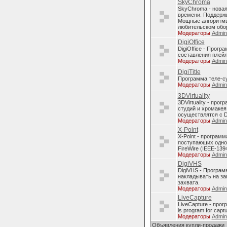
SkyChroma
SkyChroma - нова
времени. Поддерж
Мощные алгоритмы
любительском обо
Модераторы
Admi
DigiOffice
DigiOffice - Прог
составления плейл
Модераторы
Admi
DigiTitle
Программа теле-с
Модераторы
Admi
3DVirtuality
3DVirtuality - пр
студий и хромакея
осуществлятся с D
Модераторы
Admi
X-Point
X-Point - програм
поступающих однов
FireWire (IEEE-1394
Модераторы
Admi
DigiVHS
DigiVHS - Програм
накладывать на за
захвата.
Модераторы
Admi
LiveCapture
LiveCapture - про
is program for capt
Модераторы
Admi
Объявления купли-продажи