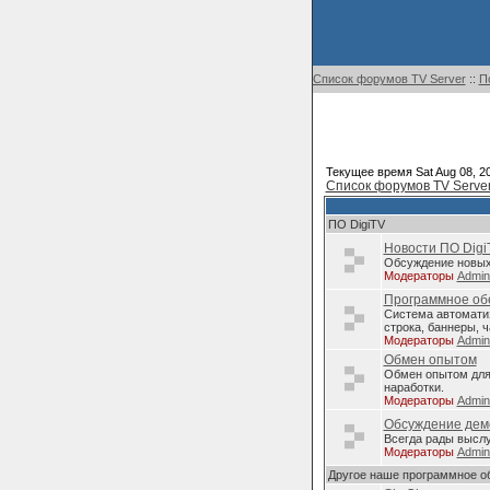
Список форумов TV Server
::
П
Текущее время Sat Aug 08, 2
Список форумов TV Serve
ПО DigiTV
Новости ПО Digi
Обсуждение новых 
Модераторы
Admi
Программное обе
Система автомати
строка, баннеры, ч
Модераторы
Admi
Обмен опытом
Обмен опытом для 
наработки.
Модераторы
Admi
Обсуждение дем
Всегда рады высл
Модераторы
Admi
Другое наше программное о