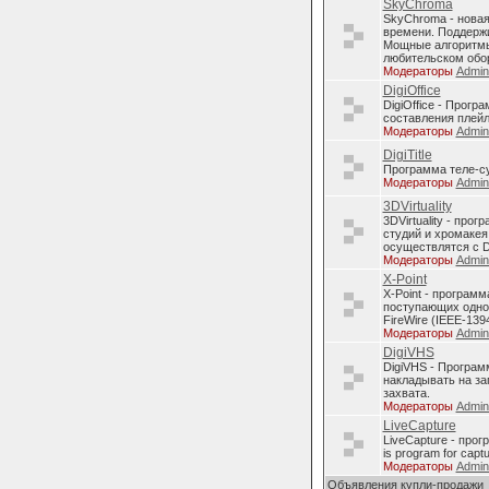
SkyChroma
SkyChroma - нова
времени. Поддерж
Мощные алгоритмы
любительском обо
Модераторы
Admi
DigiOffice
DigiOffice - Прог
составления плейл
Модераторы
Admi
DigiTitle
Программа теле-с
Модераторы
Admi
3DVirtuality
3DVirtuality - пр
студий и хромакея
осуществлятся с D
Модераторы
Admi
X-Point
X-Point - програм
поступающих однов
FireWire (IEEE-1394
Модераторы
Admi
DigiVHS
DigiVHS - Програм
накладывать на за
захвата.
Модераторы
Admi
LiveCapture
LiveCapture - про
is program for capt
Модераторы
Admi
Объявления купли-продажи