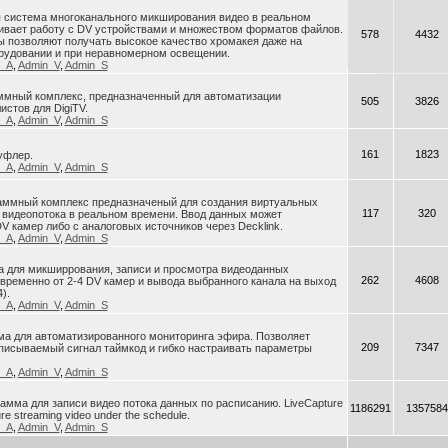
я система многоканального микширования видео в реальном
ивает работу с DV устройствами и множеством форматов файлов.
578
4432
 позволяют получать высокое качество хромакея даже на
рудовании и при неравномерном освещении.
n_A
,
Admin_V
,
Admin_S
раммный комплекс, предназначенный для автоматизации
505
3826
истов для DigiTV.
n_A
,
Admin_V
,
Admin_S
161
1823
уфлер.
n_A
,
Admin_V
,
Admin_S
ограммный комплекс предназначеный для создания виртуальных
117
320
 видеопотока в реальном времени. Ввод данных может
V камер либо с аналоговых источников через Decklink.
n_A
,
Admin_V
,
Admin_S
ма для микширрования, записи и просмотра видеоданных
262
4608
ременно от 2-4 DV камер и вывода выбранного канала на выход
).
n_A
,
Admin_V
,
Admin_S
ма для автоматизированного мониторинга эфира. Позволяет
209
7347
писываемый сигнал таймкод и гибко настраивать параметры
n_A
,
Admin_V
,
Admin_S
грамма для записи видео потока данных по расписанию. LiveCapture
1186291
1357584
ure streaming video under the schedule.
n_A
,
Admin_V
,
Admin_S