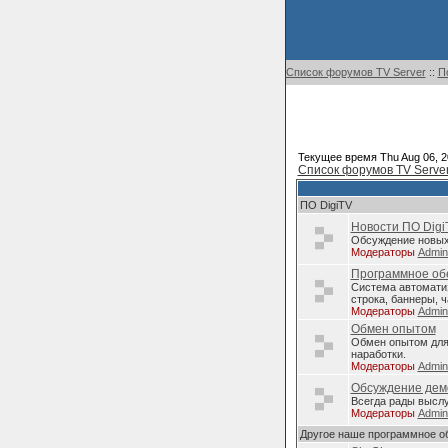
Список форумов TV Server
::
П
Текущее время Thu Aug 06, 2
Список форумов TV Serve
ПО DigiTV
Новости ПО Digi
Обсуждение новых 
Модераторы
Admi
Программное обе
Система автомати
строка, баннеры, ч
Модераторы
Admi
Обмен опытом
Обмен опытом для 
наработки.
Модераторы
Admi
Обсуждение дем
Всегда рады высл
Модераторы
Admi
Другое наше программное о