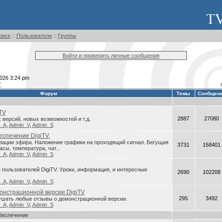
оиск
::
Пользователи
::
Группы
Войти и проверить личные сообщения
026 3:24 pm
r
Форум
Темы
Сообщен
TV
2887
27080
версий, новых возможностей и т.д.
n_A
,
Admin_V
,
Admin_S
спечение DigiTV.
зации эфира. Наложение графики на проходящий сигнал. Бегущая
3731
158401
асы, температура, чат...
n_A
,
Admin_V
,
Admin_S
пользователей DigiTV. Уроки, информация, и интересные
2690
102208
n_A
,
Admin_V
,
Admin_S
онстрационной версии DigiTV
295
3492
ушать любые отзывы о демонстрационной версии.
n_A
,
Admin_V
,
Admin_S
беспечение