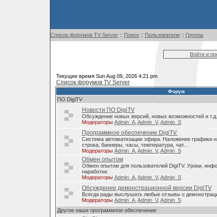
Список форумов TV Server
::
Поиск
::
Пользователи
::
Группы
Войти и п
Текущее время Sun Aug 09, 2026 4:21 pm
Список форумов TV Server
Форум
ПО DigiTV
Новости ПО DigiTV
Обсуждение новых версий, новых возможностей и т.д
Модераторы
Admin_A
,
Admin_V
,
Admin_S
Программное обеспечение DigiTV.
Система автоматизации эфира. Наложение графики н
строка, баннеры, часы, температура, чат...
Модераторы
Admin_A
,
Admin_V
,
Admin_S
Обмен опытом
Обмен опытом для пользователей DigiTV. Уроки, инф
наработки.
Модераторы
Admin_A
,
Admin_V
,
Admin_S
Обсуждение демонстрационной версии DigiTV
Всегда рады выслушать любые отзывы о демонстраци
Модераторы
Admin_A
,
Admin_V
,
Admin_S
Другое наше программное обеспечение