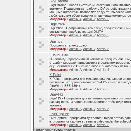
SkyChroma
SkyChroma - новая система многоканального микшир
времени. Поддерживает работу с DV устройствами и
Мощные алгоритмы позволяют получать высокое каче
любительском оборудовании и при неравномерном о
Модераторы
Admin_A
,
Admin_V
,
Admin_S
DigiOffice
DigiOffice - Программный комплекс, предназначенный
составления плейлистов для DigiTV.
Модераторы
Admin_A
,
Admin_V
,
Admin_S
DigiTitle
Программа теле-суфлер.
Модераторы
Admin_A
,
Admin_V
,
Admin_S
3DVirtuality
3DVirtuality - программный комплекс предназначеный
студий и хромакея видеопотока в реальном времени.
осуществлятся с DV камер либо с аналоговых источни
Модераторы
Admin_A
,
Admin_V
,
Admin_S
X-Point
X-Point - программа для микширрования, записи и п
поступающих одновременно от 2-4 DV камер и вывода
FireWire (IEEE-1394).
Модераторы
Admin_A
,
Admin_V
,
Admin_S
DigiVHS
DigiVHS - Программа для автоматизированного монит
накладывать на записываемый сигнал таймкод и гибк
захвата.
Модераторы
Admin_A
,
Admin_V
,
Admin_S
LiveCapture
LiveCapture - программа для записи видео потока дан
is program for capture streaming video under the schedul
Модераторы
Admin_A
,
Admin_V
,
Admin_S
Объявления купли-продажи