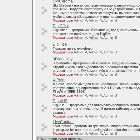
SkyChroma
SkyChroma - новая система многоканального микшир
времени. Поддерживает работу с DV устройствами и
Мощные алгоритмы позволяют получать высокое каче
любительском оборудовании и при неравномерном о
Модераторы
Admin_A
,
Admin_V
,
Admin_S
DigiOffice
DigiOffice - Программный комплекс, предназначенный
составления плейлистов для DigiTV.
Модераторы
Admin_A
,
Admin_V
,
Admin_S
DigiTitle
Программа теле-суфлер.
Модераторы
Admin_A
,
Admin_V
,
Admin_S
3DVirtuality
3DVirtuality - программный комплекс предназначеный
студий и хромакея видеопотока в реальном времени.
осуществлятся с DV камер либо с аналоговых источни
Модераторы
Admin_A
,
Admin_V
,
Admin_S
X-Point
X-Point - программа для микширрования, записи и п
поступающих одновременно от 2-4 DV камер и вывода
FireWire (IEEE-1394).
Модераторы
Admin_A
,
Admin_V
,
Admin_S
DigiVHS
DigiVHS - Программа для автоматизированного монит
накладывать на записываемый сигнал таймкод и гибк
захвата.
Модераторы
Admin_A
,
Admin_V
,
Admin_S
LiveCapture
LiveCapture - программа для записи видео потока дан
is program for capture streaming video under the schedul
Модераторы
Admin_A
,
Admin_V
,
Admin_S
Объявления купли-продажи