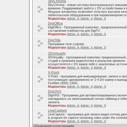
SkyChroma
SkyChroma - новая система многоканального микшир
времени. Поддерживает работу с DV устройствами и
Мощные алгоритмы позволяют получать высокое каче
любительском оборудовании и при неравномерном о
Модераторы
Admin_A
,
Admin_V
,
Admin_S
DigiOffice
DigiOffice - Программный комплекс, предназначенный
составления плейлистов для DigiTV.
Модераторы
Admin_A
,
Admin_V
,
Admin_S
DigiTitle
Программа теле-суфлер.
Модераторы
Admin_A
,
Admin_V
,
Admin_S
3DVirtuality
3DVirtuality - программный комплекс предназначеный
студий и хромакея видеопотока в реальном времени.
осуществлятся с DV камер либо с аналоговых источни
Модераторы
Admin_A
,
Admin_V
,
Admin_S
X-Point
X-Point - программа для микширрования, записи и п
поступающих одновременно от 2-4 DV камер и вывода
FireWire (IEEE-1394).
Модераторы
Admin_A
,
Admin_V
,
Admin_S
DigiVHS
DigiVHS - Программа для автоматизированного монит
накладывать на записываемый сигнал таймкод и гибк
захвата.
Модераторы
Admin_A
,
Admin_V
,
Admin_S
LiveCapture
LiveCapture - программа для записи видео потока дан
is program for capture streaming video under the schedul
Модераторы
Admin_A
,
Admin_V
,
Admin_S
Объявления купли-продажи