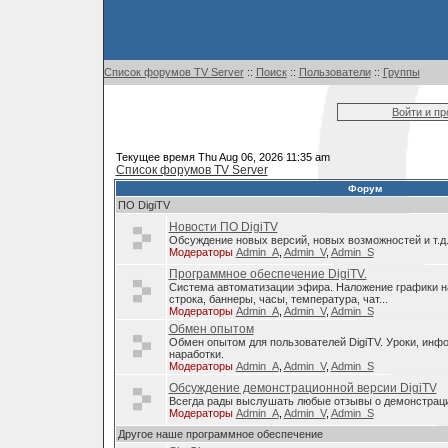
Список форумов TV Server
::
Поиск
::
Пользователи
::
Группы
Войти и п
Текущее время Thu Aug 06, 2026 11:35 am
Список форумов TV Server
Форум
ПО DigiTV
Новости ПО DigiTV
Обсуждение новых версий, новых возможностей и т.д
Модераторы
Admin_A
,
Admin_V
,
Admin_S
Программное обеспечение DigiTV.
Система автоматизации эфира. Наложение графики н
строка, баннеры, часы, температура, чат...
Модераторы
Admin_A
,
Admin_V
,
Admin_S
Обмен опытом
Обмен опытом для пользователей DigiTV. Уроки, инф
наработки.
Модераторы
Admin_A
,
Admin_V
,
Admin_S
Обсуждение демонстрационной версии DigiTV
Всегда рады выслушать любые отзывы о демонстраци
Модераторы
Admin_A
,
Admin_V
,
Admin_S
Другое наше программное обеспечение