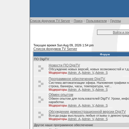
Список форумов TV Server
::
Поиск
::
Пользователи
::
Группы
Войти и п
Текущее время Sun Aug 09, 2026 1:54 pm
Список форумов TV Server
Форум
ПО DigiTV
Новости ПО DigiTV
Обсуждение новых версий, новых возможностей и т.д
Модераторы
Admin_A
,
Admin_V
,
Admin_S
Программное обеспечение DigiTV.
Система автоматизации эфира. Наложение графики н
строка, баннеры, часы, температура, чат...
Модераторы
Admin_A
,
Admin_V
,
Admin_S
Обмен опытом
Обмен опытом для пользователей DigiTV. Уроки, инф
наработки.
Модераторы
Admin_A
,
Admin_V
,
Admin_S
Обсуждение демонстрационной версии DigiTV
Всегда рады выслушать любые отзывы о демонстраци
Модераторы
Admin_A
,
Admin_V
,
Admin_S
Другое наше программное обеспечение