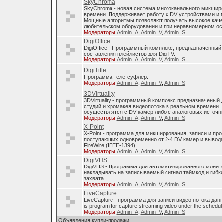
SkyChroma
SkyChroma - новая система многоканального микшир
времени. Поддерживает работу с DV устройствами и
Мощные алгоритмы позволяют получать высокое каче
любительском оборудовании и при неравномерном о
Модераторы
Admin_A
,
Admin_V
,
Admin_S
DigiOffice
DigiOffice - Программный комплекс, предназначенный
составления плейлистов для DigiTV.
Модераторы
Admin_A
,
Admin_V
,
Admin_S
DigiTitle
Программа теле-суфлер.
Модераторы
Admin_A
,
Admin_V
,
Admin_S
3DVirtuality
3DVirtuality - программный комплекс предназначеный
студий и хромакея видеопотока в реальном времени.
осуществлятся с DV камер либо с аналоговых источни
Модераторы
Admin_A
,
Admin_V
,
Admin_S
X-Point
X-Point - программа для микширрования, записи и п
поступающих одновременно от 2-4 DV камер и вывода
FireWire (IEEE-1394).
Модераторы
Admin_A
,
Admin_V
,
Admin_S
DigiVHS
DigiVHS - Программа для автоматизированного монит
накладывать на записываемый сигнал таймкод и гибк
захвата.
Модераторы
Admin_A
,
Admin_V
,
Admin_S
LiveCapture
LiveCapture - программа для записи видео потока дан
is program for capture streaming video under the schedul
Модераторы
Admin_A
,
Admin_V
,
Admin_S
Объявления купли-продажи