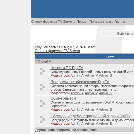
Список форумов TV Server
::
Поиск
::
Пользователи
::
Группы
Войти и п
Текущее время Fri Aug 07, 2026 4:28 am
Список форумов TV Server
Форум
ПО DigiTV
Новости ПО DigiTV
Обсуждение новых версий, новых возможностей и т.д
Модераторы
Admin_A
,
Admin_V
,
Admin_S
Программное обеспечение DigiTV.
Система автоматизации эфира. Наложение графики н
строка, баннеры, часы, температура, чат...
Модераторы
Admin_A
,
Admin_V
,
Admin_S
Обмен опытом
Обмен опытом для пользователей DigiTV. Уроки, инф
наработки.
Модераторы
Admin_A
,
Admin_V
,
Admin_S
Обсуждение демонстрационной версии DigiTV
Всегда рады выслушать любые отзывы о демонстраци
Модераторы
Admin_A
,
Admin_V
,
Admin_S
Другое наше программное обеспечение