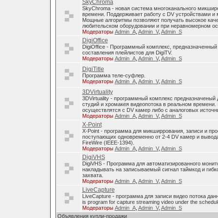
SkyChroma
SkyChroma - новая система многоканального микшир
времени. Поддерживает работу с DV устройствами и
Мощные алгоритмы позволяют получать высокое каче
любительском оборудовании и при неравномерном о
Модераторы
Admin_A
,
Admin_V
,
Admin_S
DigiOffice
DigiOffice - Программный комплекс, предназначенный
составления плейлистов для DigiTV.
Модераторы
Admin_A
,
Admin_V
,
Admin_S
DigiTitle
Программа теле-суфлер.
Модераторы
Admin_A
,
Admin_V
,
Admin_S
3DVirtuality
3DVirtuality - программный комплекс предназначеный
студий и хромакея видеопотока в реальном времени.
осуществлятся с DV камер либо с аналоговых источни
Модераторы
Admin_A
,
Admin_V
,
Admin_S
X-Point
X-Point - программа для микширрования, записи и п
поступающих одновременно от 2-4 DV камер и вывода
FireWire (IEEE-1394).
Модераторы
Admin_A
,
Admin_V
,
Admin_S
DigiVHS
DigiVHS - Программа для автоматизированного монит
накладывать на записываемый сигнал таймкод и гибк
захвата.
Модераторы
Admin_A
,
Admin_V
,
Admin_S
LiveCapture
LiveCapture - программа для записи видео потока дан
is program for capture streaming video under the schedul
Модераторы
Admin_A
,
Admin_V
,
Admin_S
Объявления купли-продажи