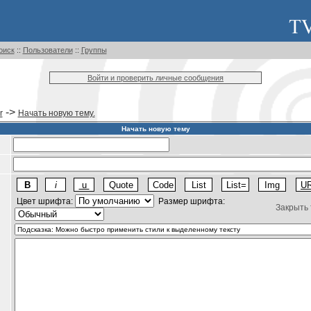
оиск
::
Пользователи
::
Группы
Войти и проверить личные сообщения
->
r
Начать новую тему.
Начать новую тему
Цвет шрифта:
Размер шрифта:
Закрыть 