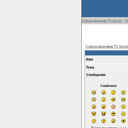
Список форумов TV Server
::
П
Список форумов TV Serve
Имя
Тема
Сообщение
Смайлики