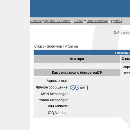
Список форумов TV Server
::
Поиск
::
Пользователи
::
Группы
Войти и п
Список форумов TV Server
Профиль 
Аватара
О по
Зар
Как связаться с dumpsreal79
Все
Адрес e-mail:
Личное сообщение:
MSN Messenger:
Yahoo Messenger:
AIM Address:
ICQ Number: