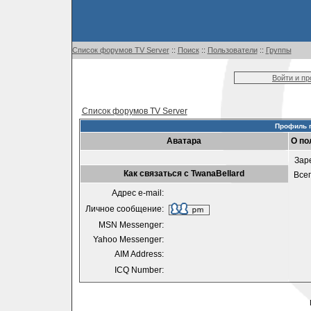
Список форумов TV Server
::
Поиск
::
Пользователи
::
Группы
Войти и п
Список форумов TV Server
Профиль п
Аватара
О по
Зар
Как связаться с TwanaBellard
Все
Адрес e-mail:
Личное сообщение:
MSN Messenger:
Yahoo Messenger:
AIM Address:
ICQ Number: