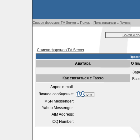
Список форумов TV Server
::
Поиск
::
Пользователи
::
Группы
Войти и п
Список форумов TV Server
Профи
Аватара
О по
Зар
Как связаться с Tasso
Все
Адрес e-mail:
Личное сообщение:
MSN Messenger:
Yahoo Messenger:
AIM Address:
ICQ Number: