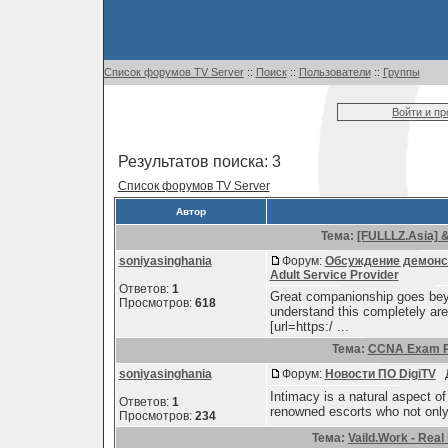
Список форумов TV Server
::
Поиск
::
Пользователи
::
Группы
Войти и п
Результатов поиска: 3
Список форумов TV Server
Автор
Тема:
[FULLLZ.Asia] 
soniyasinghania
Форум:
Обсуждение демонст
Adult Service Provider
Ответов:
1
Great companionship goes be
Просмотров:
618
understand this completely are
[url=https:/ ...
Тема:
CCNA Exam Pre
soniyasinghania
Форум:
Новости ПО DigiTV
Д
Intimacy is a natural aspect of
Ответов:
1
renowned escorts who not only f
Просмотров:
234
Тема:
Vaild.Work - Real