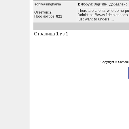
soniyasinghania
Форум:
DigiTitle
Добавлено: S
There are clients who come pure
Ответов:
2
[url=https://www.1delhiescorts.
Просмотров:
821
just want to unders ...
Страница
1
из
1
Copyright © Samodu