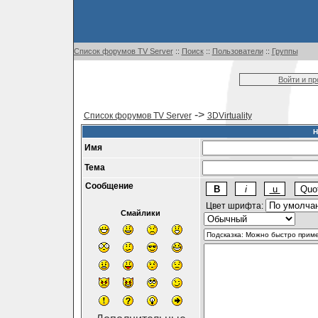
Список форумов TV Server
::
Поиск
::
Пользователи
::
Группы
Войти и п
->
Список форумов TV Server
3DVirtuality
Н
Имя
Тема
Сообщение
Цвет шрифта:
Смайлики