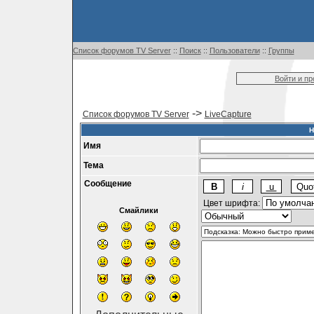
Список форумов TV Server
::
Поиск
::
Пользователи
::
Группы
Войти и п
->
Список форумов TV Server
LiveCapture
Н
Имя
Тема
Сообщение
Цвет шрифта:
Смайлики