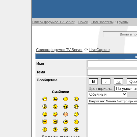
Список форумов TV Server
::
Поиск
::
Пользователи
::
Группы
Войти и п
->
Список форумов TV Server
LiveCapture
Н
Имя
Тема
Сообщение
Цвет шрифта:
Смайлики