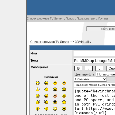
Список форумов TV Server
::
Поиск
::
Пользователи
::
Группы
Войти и п
->
Список форумов TV Server
3DVirtuality
Имя
Тема
Сообщение
Цвет шрифта:
Смайлики