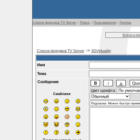
Список форумов TV Server
::
Поиск
::
Пользователи
::
Группы
Войти и п
->
Список форумов TV Server
3DVirtuality
Имя
Тема
Сообщение
Цвет шрифта:
Смайлики