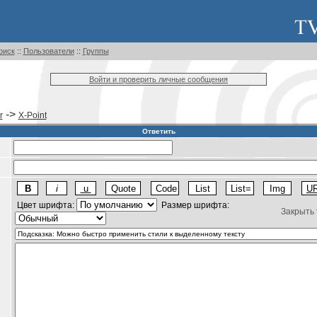
оиск
::
Пользователи
::
Группы
Войти и проверить личные сообщения
->
r
X-Point
Ответить
Цвет шрифта:
Размер шрифта:
Закрыть 