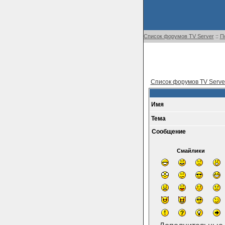
Список форумов TV Server
::
П
Список форумов TV Serve
Имя
Тема
Сообщение
Смайлики