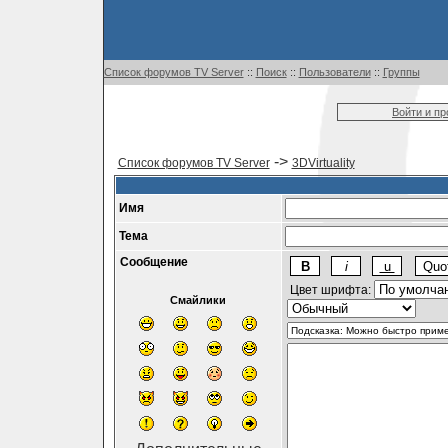
Список форумов TV Server
::
Поиск
::
Пользователи
::
Группы
Войти и п
->
Список форумов TV Server
3DVirtuality
Имя
Тема
Сообщение
Цвет шрифта:
Смайлики