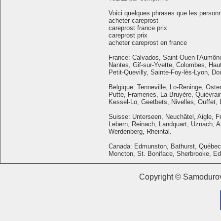
Voici quelques phrases que les personne
acheter careprost
careprost france prix
careprost prix
acheter careprost en france
France: Calvados, Saint-Ouen-l'Aumône,
Nantes, Gif-sur-Yvette, Colombes, Hau
Petit-Quevilly, Sainte-Foy-lès-Lyon, Do
Belgique: Tenneville, Lo-Reninge, Osten
Putte, Frameries, La Bruyère, Quiévrai
Kessel-Lo, Geetbets, Nivelles, Ouffet,
Suisse: Unterseen, Neuchâtel, Aigle, F
Lebern, Reinach, Landquart, Uznach, Arl
Werdenberg, Rheintal.
Canada: Edmunston, Bathurst, Québec C
Moncton, St. Boniface, Sherbrooke, Ed
Copyright © Samodurov