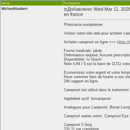
Автор
Сообщение
MichaelHaubert
Добавлено: Wed Mar 11, 202
en france
Pharmacie européenne
Visitez notre site web pour acheter car
Acheter careprost en ligne ==>
https:/
Forme medicale: pilule
Ordonnance requise: Aucune prescripti
Disponibilité: In Stock!
Note 4,84 / 5 sur la base de 11711 vote
Economisez votre argent et votre temp
Nous sommes fiers de fournir a nos cli
24h support en ligne
Careprost est utilisé dans le traitemen
Ingrédient actif: bimatoprost
Analogues pour Careprost: Bimat Lumi
Careprost autres noms: Careprost Eye
Careprost 0.3mg
?31.11 par comprimé