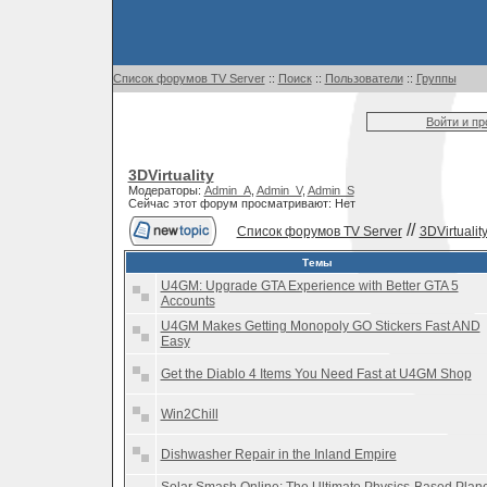
Список форумов TV Server
::
Поиск
::
Пользователи
::
Группы
Войти и п
3DVirtuality
Модераторы:
Admin_A
,
Admin_V
,
Admin_S
Сейчас этот форум просматривают: Нет
//
Список форумов TV Server
3DVirtualit
Темы
U4GM: Upgrade GTA Experience with Better GTA 5
Accounts
U4GM Makes Getting Monopoly GO Stickers Fast AND
Easy
Get the Diablo 4 Items You Need Fast at U4GM Shop
Win2Chill
Dishwasher Repair in the Inland Empire