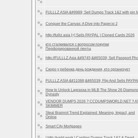
FULLLZ.ASIA &#9989; Sell Dumps Track 1&2 with pin 
Conquer the Canvas: A Dive into Paper.io 2
http://fulllz.asia [+] Sells PAYPAL | Cloned Cards 2026
кто сталкивался с вопросом покупки
Перфорированной ленты
http://FULLLZ.Asia &#9745;&#65039; Sell Passport Ph
Скоро у ребенка день рождения, кто организует
FULLLZ.ASIA &#11088;&#65039; Flip And Sells PAYPA
How to Unlock Lagrassa in MLB The Show 26 Diamon
Dynasty
VENDOR DUMPS 2026 ? CCDUMPSWORLD.NET ? A
SKIMMER
Steal Brainrot Trend Explained: Meaning, Impact, and
Online
Smart City Mortgages
! http://vaild.work ! Carding Dumps Track 1&2 & Dead