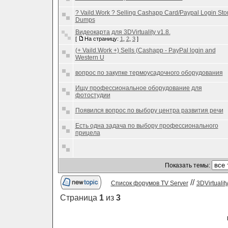
? Vaild.Work ? Selling Cashapp Card/Paypal Login Sto
Dumps
Видеокарта для 3DVirtuality v1.8.
[
На страницу:
1
,
2
,
3
]
(+ Vaild.Work +) Sells (Cashapp - PayPal login and
Western U
вопрос по закупке термоусадочного оборудования
Ищу профессиональное оборудование для
фотостудии
Появился вопрос по выбору центра развития речи
Есть одна задача по выбору профессионального
прицела
Показать темы:
//
Список форумов TV Server
3DVirtualit
Страница
1
из
3