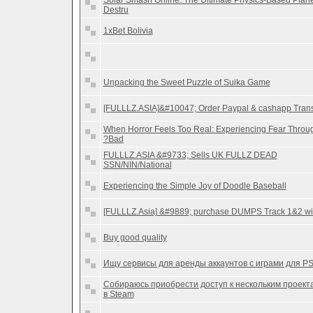
Solar Smash Online: The Ultimate Physics-Based Plane
Destru
1xBet Bolivia
Unpacking the Sweet Puzzle of Suika Game
[FULLLZ.ASIA]&#10047; Order Paypal & cashapp Tran
When Horror Feels Too Real: Experiencing Fear Throu
?Bad
FULLLZ.ASIA &#9733; Sells UK FULLZ DEAD
SSN/NIN/National
Experiencing the Simple Joy of Doodle Baseball
[FULLLZ.Asia] &#9889; purchase DUMPS Track 1&2 wi
Buy good quality
Ищу сервисы для аренды аккаунтов с играми для P
Собираюсь приобрести доступ к нескольким проект
в Steam