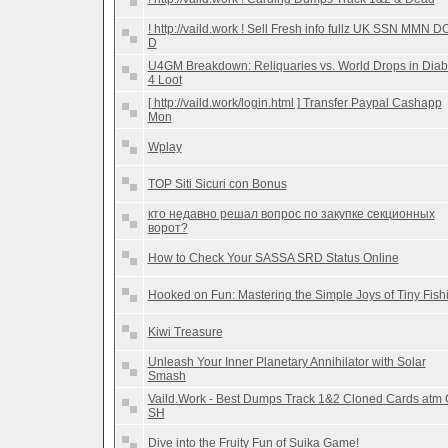
! http://vaild.work ! Sell Fresh info fullz UK SSN MMN D
D
U4GM Breakdown: Reliquaries vs. World Drops in Diab
4 Loot
[ http://vaild.work/login.html ] Transfer Paypal Cashapp
Mon
Wplay
TOP Siti Sicuri con Bonus
кто недавно решал вопрос по закупке секционных
ворот?
How to Check Your SASSA SRD Status Online
Hooked on Fun: Mastering the Simple Joys of Tiny Fish
Kiwi Treasure
Unleash Your Inner Planetary Annihilator with Solar
Smash
Vaild.Work - Best Dumps Track 1&2 Cloned Cards atm
SH
Dive into the Fruity Fun of Suika Game!