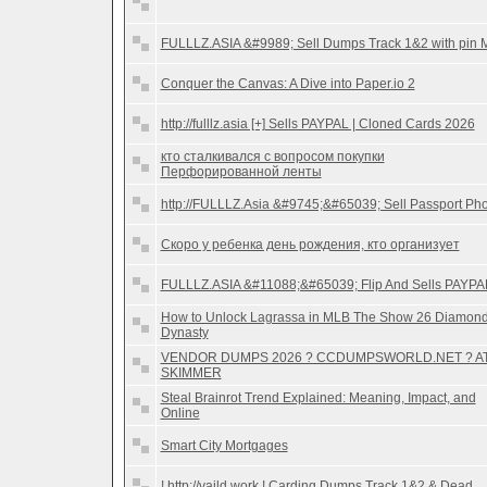
FULLLZ.ASIA &#9989; Sell Dumps Track 1&2 with pin 
Conquer the Canvas: A Dive into Paper.io 2
http://fulllz.asia [+] Sells PAYPAL | Cloned Cards 2026
кто сталкивался с вопросом покупки
Перфорированной ленты
http://FULLLZ.Asia &#9745;&#65039; Sell Passport Ph
Скоро у ребенка день рождения, кто организует
FULLLZ.ASIA &#11088;&#65039; Flip And Sells PAYPA
How to Unlock Lagrassa in MLB The Show 26 Diamon
Dynasty
VENDOR DUMPS 2026 ? CCDUMPSWORLD.NET ? A
SKIMMER
Steal Brainrot Trend Explained: Meaning, Impact, and
Online
Smart City Mortgages
! http://vaild.work ! Carding Dumps Track 1&2 & Dead