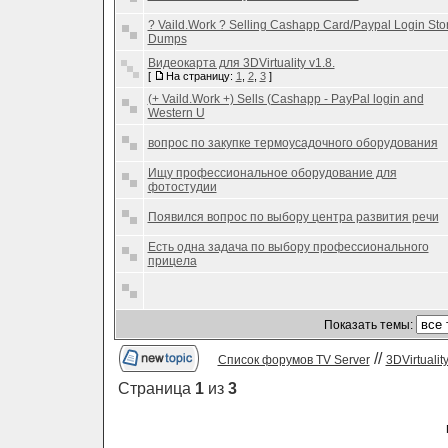
? Vaild.Work ? Selling Cashapp Card/Paypal Login Sto
Dumps
Видеокарта для 3DVirtuality v1.8.
[
На страницу:
1
,
2
,
3
]
(+ Vaild.Work +) Sells (Cashapp - PayPal login and
Western U
вопрос по закупке термоусадочного оборудования
Ищу профессиональное оборудование для
фотостудии
Появился вопрос по выбору центра развития речи
Есть одна задача по выбору профессионального
прицела
Показать темы:
//
Список форумов TV Server
3DVirtualit
Страница
1
из
3