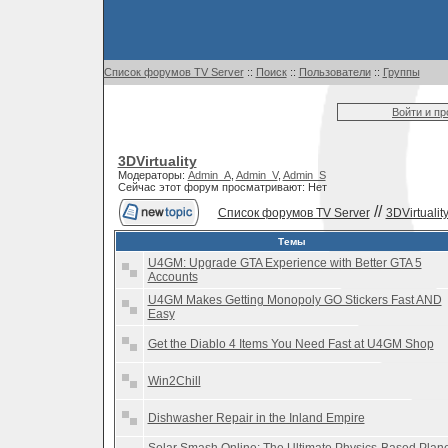
Список форумов TV Server
::
Поиск
::
Пользователи
::
Группы
Войти и п
3DVirtuality
Модераторы:
Admin_A
,
Admin_V
,
Admin_S
Сейчас этот форум просматривают: Нет
//
Список форумов TV Server
3DVirtualit
Темы
U4GM: Upgrade GTA Experience with Better GTA 5
Accounts
U4GM Makes Getting Monopoly GO Stickers Fast AND
Easy
Get the Diablo 4 Items You Need Fast at U4GM Shop
Win2Chill
Dishwasher Repair in the Inland Empire