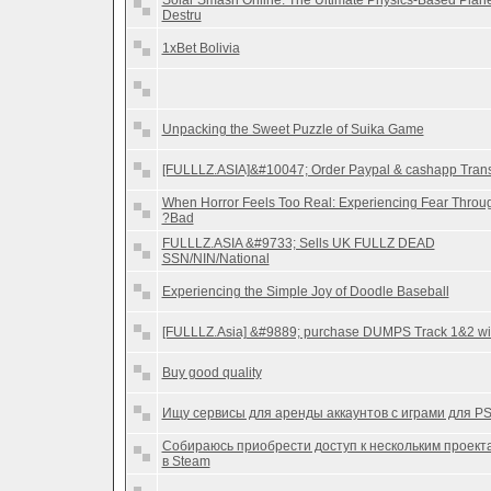
Solar Smash Online: The Ultimate Physics-Based Plane
Destru
1xBet Bolivia
Unpacking the Sweet Puzzle of Suika Game
[FULLLZ.ASIA]&#10047; Order Paypal & cashapp Tran
When Horror Feels Too Real: Experiencing Fear Throu
?Bad
FULLLZ.ASIA &#9733; Sells UK FULLZ DEAD
SSN/NIN/National
Experiencing the Simple Joy of Doodle Baseball
[FULLLZ.Asia] &#9889; purchase DUMPS Track 1&2 wi
Buy good quality
Ищу сервисы для аренды аккаунтов с играми для P
Собираюсь приобрести доступ к нескольким проект
в Steam