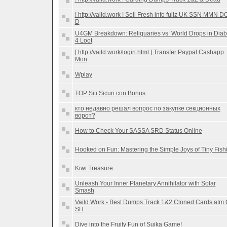
! http://vaild.work ! Sell Fresh info fullz UK SSN MMN D
D
U4GM Breakdown: Reliquaries vs. World Drops in Diab
4 Loot
[ http://vaild.work/login.html ] Transfer Paypal Cashapp
Mon
Wplay
TOP Siti Sicuri con Bonus
кто недавно решал вопрос по закупке секционных
ворот?
How to Check Your SASSA SRD Status Online
Hooked on Fun: Mastering the Simple Joys of Tiny Fish
Kiwi Treasure
Unleash Your Inner Planetary Annihilator with Solar
Smash
Vaild.Work - Best Dumps Track 1&2 Cloned Cards atm
SH
Dive into the Fruity Fun of Suika Game!