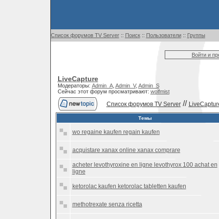
Список форумов TV Server
::
Поиск
::
Пользователи
::
Группы
Войти и п
LiveCapture
Модераторы:
Admin_A
,
Admin_V
,
Admin_S
Сейчас этот форум просматривают:
wolfmist
//
Список форумов TV Server
LiveCaptur
Темы
wo regaine kaufen regain kaufen
acquistare xanax online xanax comprare
acheter levothyroxine en ligne levothyrox 100 achat en
ligne
ketorolac kaufen ketorolac tabletten kaufen
methotrexate senza ricetta