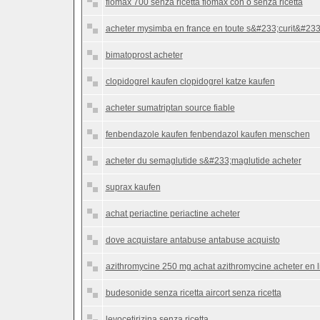
flomax 700 senza ricetta flomax con o senza ricetta
acheter mysimba en france en toute s&#233;curit&#23
bimatoprost acheter
clopidogrel kaufen clopidogrel katze kaufen
acheter sumatriptan source fiable
fenbendazole kaufen fenbendazol kaufen menschen
acheter du semaglutide s&#233;maglutide acheter
suprax kaufen
achat periactine periactine acheter
dove acquistare antabuse antabuse acquisto
azithromycine 250 mg achat azithromycine acheter en l
budesonide senza ricetta aircort senza ricetta
levocetirizina senza ricetta