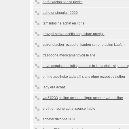
norfloxacina senza ricetta
acheter singulair 2026
tamsulosine achat en ligne
provigil senza ricetta acquistare provigil
spironolacton rezeptfrei kaufen spironolacton kaufen
trazodone medicament voir le site
dove acquistare cialis generico in italia cialis si puo ac
online apotheke tadalafil cialis ohne rezept bestellen
lady era achat
var&#233;nicline achat en ligne acheter varenicline
erythromycine achat source fiable
acheter flixotide 2026