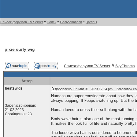
Список форумов TV Server
::
Поиск
::
Пользователи
::
Группы
pixie curly wig
//
Список форумов TV Server
SkyChroma
Автор
bestswigs
Добавлено: Fri Mar 31, 2023 12:24 pm
Заголовок сооб
Humans are super considerate about how they loo
always popping. It keeps switching up. But the tr
Зарегистрирован:
Human loves to dress their self along with the ha
21.02.2023
Сообщения: 23
Body wave hair is also one of the most running h
It makes the look full of life and naturally pre
The loose wave hair is considered to be one of 