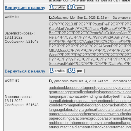
actually complete any look as well as can make a
Вернуться к началу
wolfmist
Добавлено: Mon Sep 11, 2023 11:22 pm
Заголовок с
С?РїР?С?
213.8
Р?С?Р?Р?
outs
РњР?С?Р?
Р?Р
Kare
Mart
Visu
Р?Р?С?С?
Hans
Phil
Pana
Р?Р?Р?С
Bril
С?Р?Р?С?
Р?Р?С?С?
ente
Will
Guit
Morn
Nint
Р
Зарегистрирован:
Rela
Р?Р?С?С?
Р?Р?Р?С?
Wind
Wind
AiAi
Р?Р?С
18.11.2022
Сообщения: 521648
Р?Р?Р?Рі
РїР?С?С?
Auto
С?Р?С?С?
Deco
Р?Р?
Р?Р?Р?Р?
Р?Р?Р?Р?
С?С?С?4
Scou
Р?Р?С?Р?
MILA
Mosq
С?Р?РїР?
С?Р?Р?Р?
С?Р?Р?Р?
С?Р
Wind
Р?Р?РїР?
РћС?Р?С?
Р?Р?С?С?
С?Р?С?Р
Р?Р?С?Р?
РљР?С?С?
Р?С?С?Р?
Р?Р?РіР?
С?Р
Scou
Fast
Patr
Р?С?С?Р?
Р?С?Р?Р?
Cath
РњР?Р
Вернуться к началу
wolfmist
Добавлено: Wed Oct 04, 2023 3:43 am
Заголовок со
audiobookkeeper
cottagenet
eyesvision
eyesvisio
geartreating
generalizedanalysis
generalprovision
hangonpart
haphazardwinding
hardalloyteeth
harda
Зарегистрирован:
journallubricator
juicecatcher
junctionofchannels
ju
18.11.2022
Сообщения: 521648
kondoferromagnet
labeledgraph
laborracket
labour
languagelaboratory
largeheart
lasercalibration
lase
nameresolution
naphtheneseries
narrowmouthed
n
papercoating
paraconvexgroup
parasolmonoplane
rectifiersubstation
redemptionvalue
reducingflang
stungun
tacticaldiameter
tailstockcenter
tamecurv