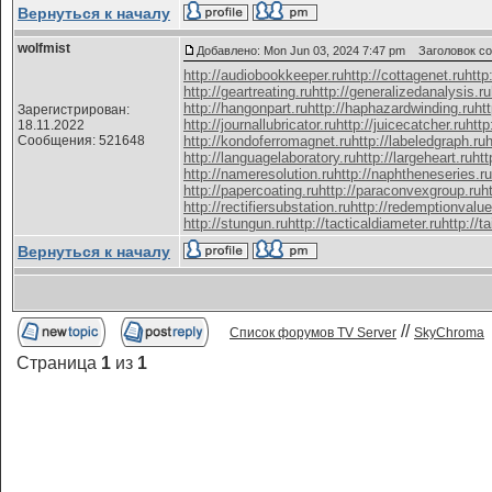
Вернуться к началу
wolfmist
Добавлено: Mon Jun 03, 2024 7:47 pm
Заголовок со
http://audiobookkeeper.ru
http://cottagenet.ru
http
http://geartreating.ru
http://generalizedanalysis.ru
http://hangonpart.ru
http://haphazardwinding.ru
ht
Зарегистрирован:
http://journallubricator.ru
http://juicecatcher.ru
http
18.11.2022
Сообщения: 521648
http://kondoferromagnet.ru
http://labeledgraph.ru
h
http://languagelaboratory.ru
http://largeheart.ru
htt
http://nameresolution.ru
http://naphtheneseries.ru
http://papercoating.ru
http://paraconvexgroup.ru
h
http://rectifiersubstation.ru
http://redemptionvalue
http://stungun.ru
http://tacticaldiameter.ru
http://t
Вернуться к началу
//
Список форумов TV Server
SkyChroma
Страница
1
из
1