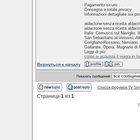
Pagamento sicuro
Consegna e totale privacy
Informazioni dettagliate sui pro
aldactone senza ricetta aldact
aldactone senza ricetta aldact
Italia: Cernusco sul Naviglio,
San Sebastiano al Vesuvio, Alb
Corigliano-Rossano, Nerviano,
Gallarate, Opera, Mugnano di N
Leggi di più:
come si acquista il viagra in f
Вернуться к началу
Показать сообщения:
Список форумов TV Ser
Страница
1
из
1