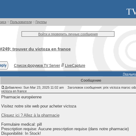
оиск
::
Пользователи
::
Группы
Войти и проверить личные сообщения
#249; trouver du victoza en france
//
Список форумов TV Server
LiveCapture
Предыду
Сообщение
Добавлено: Sun Mar 23, 2025 11:02 am
Заголовок сообщения: prix victoza maroc o&#
victoza en france
Pharmacie européenne
Visitez notre site web pour acheter victoza
Cliquez ici ? Allez à la pharmacie
Formulaire medical: pill
Prescription requise: Aucune prescription requise (dans notre pharmacie)
Disponibilité: In Stock!