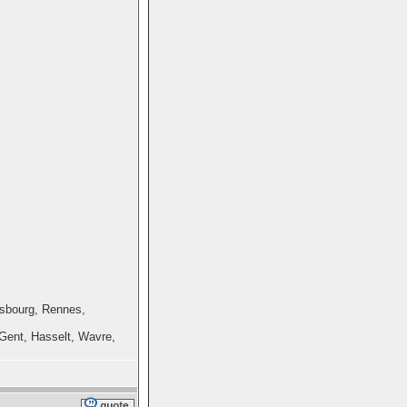
asbourg, Rennes,
.
Gent, Hasselt, Wavre,