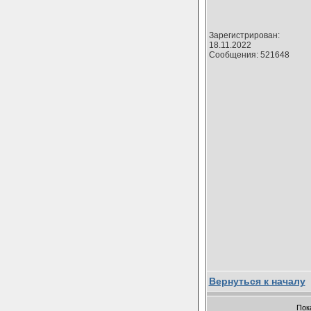
Зарегистрирован:
18.11.2022
Сообщения: 521648
Вернуться к началу
Пок