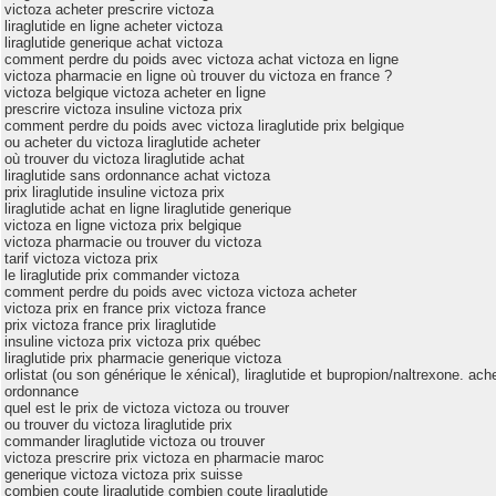
victoza acheter prescrire victoza
liraglutide en ligne acheter victoza
liraglutide generique achat victoza
comment perdre du poids avec victoza achat victoza en ligne
victoza pharmacie en ligne où trouver du victoza en france ?
victoza belgique victoza acheter en ligne
prescrire victoza insuline victoza prix
comment perdre du poids avec victoza liraglutide prix belgique
ou acheter du victoza liraglutide acheter
où trouver du victoza liraglutide achat
liraglutide sans ordonnance achat victoza
prix liraglutide insuline victoza prix
liraglutide achat en ligne liraglutide generique
victoza en ligne victoza prix belgique
victoza pharmacie ou trouver du victoza
tarif victoza victoza prix
le liraglutide prix commander victoza
comment perdre du poids avec victoza victoza acheter
victoza prix en france prix victoza france
prix victoza france prix liraglutide
insuline victoza prix victoza prix québec
liraglutide prix pharmacie generique victoza
orlistat (ou son générique le xénical), liraglutide et bupropion/naltrexone. ac
ordonnance
quel est le prix de victoza victoza ou trouver
ou trouver du victoza liraglutide prix
commander liraglutide victoza ou trouver
victoza prescrire prix victoza en pharmacie maroc
generique victoza victoza prix suisse
combien coute liraglutide combien coute liraglutide